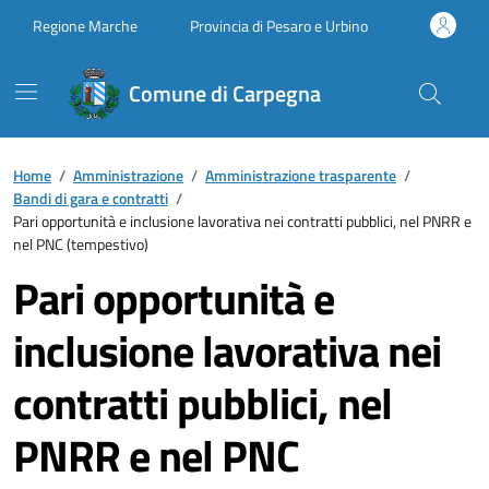
Vai ai contenuti
Vai al footer
Regione Marche
Provincia di Pesaro e Urbino
Comune di Carpegna
Home
/
Amministrazione
/
Amministrazione trasparente
/
Bandi di gara e contratti
/
Pari opportunità e inclusione lavorativa nei contratti pubblici, nel PNRR e
nel PNC (tempestivo)
Pari opportunità e
inclusione lavorativa nei
contratti pubblici, nel
PNRR e nel PNC