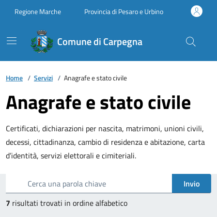
Vai ai contenuti
Vai al footer
Regione Marche
Provincia di Pesaro e Urbino
Comune di Carpegna
Home
/
Servizi
/
Anagrafe e stato civile
Anagrafe e stato civile
Certificati, dichiarazioni per nascita, matrimoni, unioni civili,
decessi, cittadinanza, cambio di residenza e abitazione, carta
d’identità, servizi elettorali e cimiteriali.
Esplora tutti i servizi
Cerca una parola chiave
Invio
7
risultati trovati in ordine alfabetico