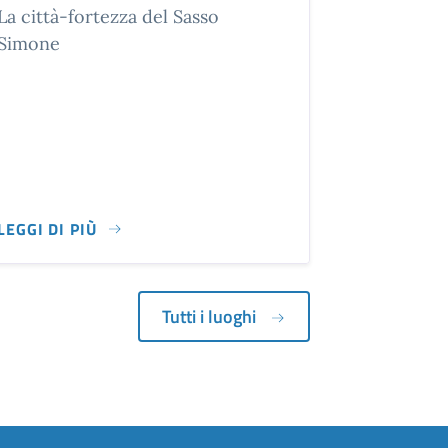
La città-fortezza del Sasso
Simone
LEGGI DI PIÙ
DOVE IL MISTERO È SIGNORE ASSOLUTO, INSIEME DI ST
LA CITTÀ-FORTEZZA DEL SASSO SIMONE
Tutti i luoghi