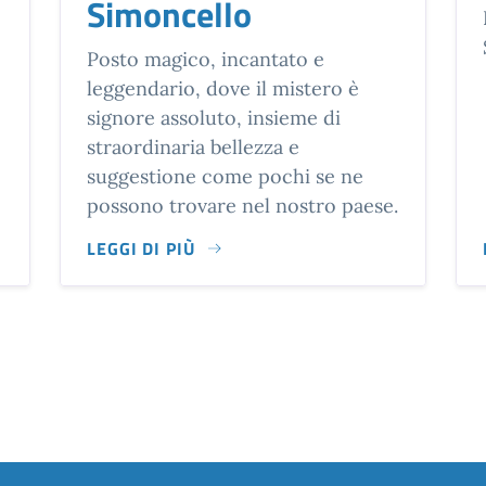
Simoncello
Posto magico, incantato e
leggendario, dove il mistero è
signore assoluto, insieme di
straordinaria bellezza e
suggestione come pochi se ne
possono trovare nel nostro paese.
LEGGI DI PIÙ
 DI CARPEGNA
POSTO MAGICO, INCANTATO E LEGGENDARIO, 