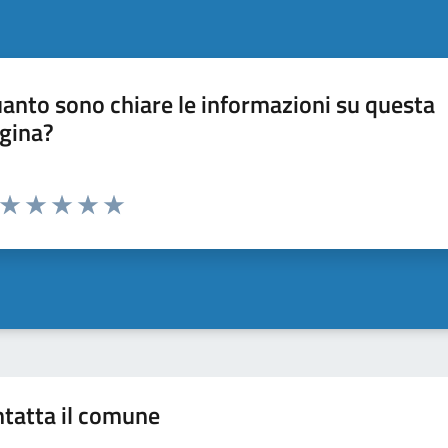
anto sono chiare le informazioni su questa
gina?
Valuta da 1 a 5 stelle la pagina
Valuta 1 stelle su 5
Valuta 2 stelle su 5
Valuta 3 stelle su 5
Valuta 4 stelle su 5
Valuta 5 stelle su 5
tatta il comune