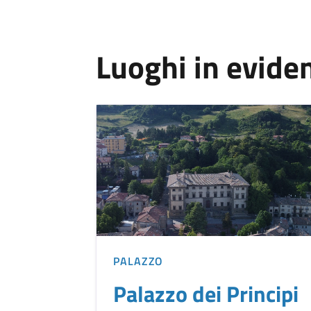
Luoghi in evide
PALAZZO
Palazzo dei Principi