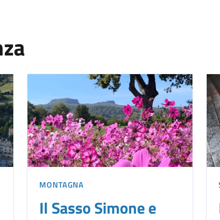
nza
MONTAGNA
Il Sasso Simone e