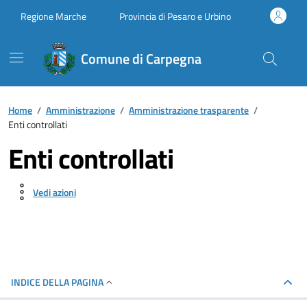
Vai ai contenuti
Vai al footer
Regione Marche
Provincia di Pesaro e Urbino
Comune di Carpegna
Home
/
Amministrazione
/
Amministrazione trasparente
/
Enti controllati
Enti controllati
Vedi azioni
INDICE DELLA PAGINA