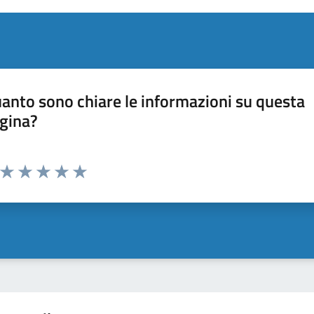
anto sono chiare le informazioni su questa
gina?
Valuta da 1 a 5 stelle la pagina
Valuta 1 stelle su 5
Valuta 2 stelle su 5
Valuta 3 stelle su 5
Valuta 4 stelle su 5
Valuta 5 stelle su 5