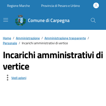
Vai ai contenuti
Vai al footer
Regione Marche
Provincia di Pesaro e Urbino
Comune di Carpegna
Home
/
Amministrazione
/
Amministrazione trasparente
/
Personale
/
Incarichi amministrativi di vertice
Incarichi amministrativi di
vertice
Vedi azioni