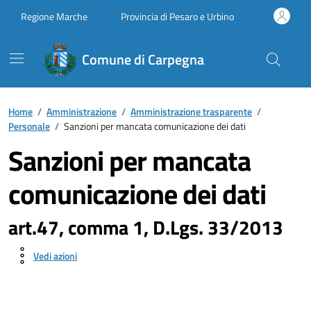
Vai ai contenuti
Vai al footer
Regione Marche
Provincia di Pesaro e Urbino
Comune di Carpegna
Home
/
Amministrazione
/
Amministrazione trasparente
/
Personale
/
Sanzioni per mancata comunicazione dei dati
Sanzioni per mancata
comunicazione dei dati
art.47, comma 1, D.Lgs. 33/2013
Vedi azioni