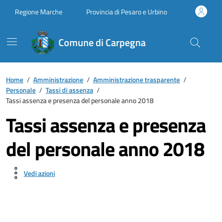
Vai ai contenuti
Vai al footer
Regione Marche
Provincia di Pesaro e Urbino
Comune di Carpegna
Home
/
Amministrazione
/
Amministrazione trasparente
/
Personale
/
Tassi di assenza
/
Tassi assenza e presenza del personale anno 2018
Tassi assenza e presenza
del personale anno 2018
Vedi azioni