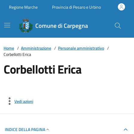
Vai ai contenuti
Vai al footer
Regione Marche
Provincia di Pesaro e Urbino
Comune di Carpegna
Home
/
Amministrazione
/
Personale amministrativo
/
Corbellotti Erica
Corbellotti Erica
Vedi azioni
INDICE DELLA PAGINA