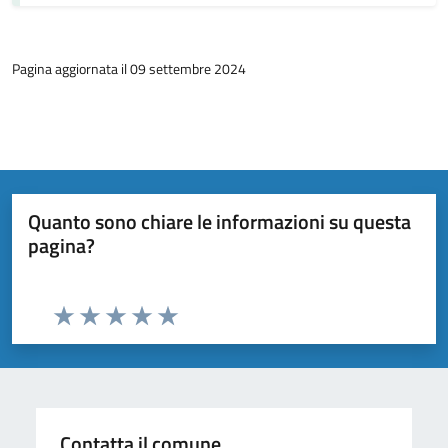
Pagina aggiornata il 09 settembre 2024
Quanto sono chiare le informazioni su questa
pagina?
Valuta da 1 a 5 stelle la pagina
Valuta 1 stelle su 5
Valuta 2 stelle su 5
Valuta 3 stelle su 5
Valuta 4 stelle su 5
Valuta 5 stelle su 5
Contatta il comune