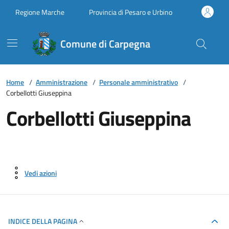
Vai ai contenuti
Vai al footer
Regione Marche
Provincia di Pesaro e Urbino
Comune di Carpegna
Home
/
Amministrazione
/
Personale amministrativo
/
Corbellotti Giuseppina
Corbellotti Giuseppina
Vedi azioni
INDICE DELLA PAGINA