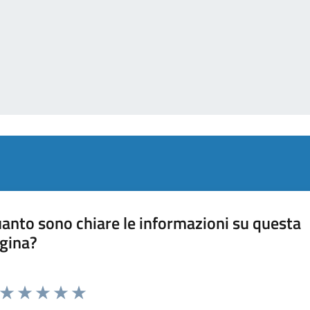
anto sono chiare le informazioni su questa
gina?
Valuta da 1 a 5 stelle la pagina
Valuta 1 stelle su 5
Valuta 2 stelle su 5
Valuta 3 stelle su 5
Valuta 4 stelle su 5
Valuta 5 stelle su 5