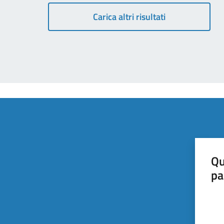
Carica altri risultati
Qu
pa