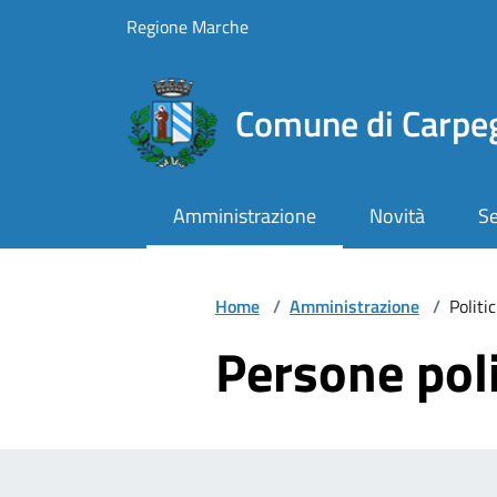
Vai ai contenuti
Vai al footer
Regione Marche
Comune di Carpe
Amministrazione
Novità
Se
Home
/
Amministrazione
/
Politic
Persone poli