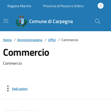
Vai ai contenuti
Vai al footer
Regione Marche
Provincia di Pesaro e Urbino
Comune di Carpegna
Home
/
Amministrazione
/
Uffici
/
Commercio
Commercio
Commercio
Vedi azioni