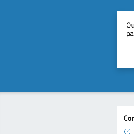
Qu
pa
Con