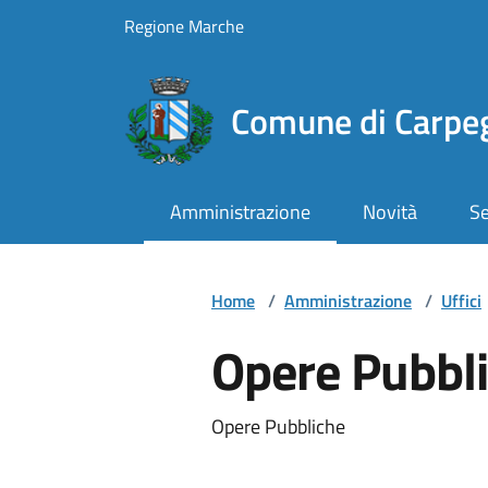
Vai ai contenuti
Vai al footer
Regione Marche
Comune di Carpe
Amministrazione
Novità
Se
Home
/
Amministrazione
/
Uffici
Opere Pubbl
Opere Pubbliche