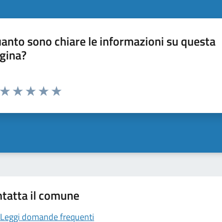
anto sono chiare le informazioni su questa
gina?
Valuta da 1 a 5 stelle la pagina
Valuta 1 stelle su 5
Valuta 2 stelle su 5
Valuta 3 stelle su 5
Valuta 4 stelle su 5
Valuta 5 stelle su 5
tatta il comune
Leggi domande frequenti