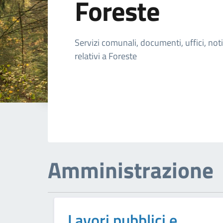
Foreste
Dettagli della n
Servizi comunali, documenti, uffici, not
relativi a Foreste
Amministrazione
Lavori pubblici e