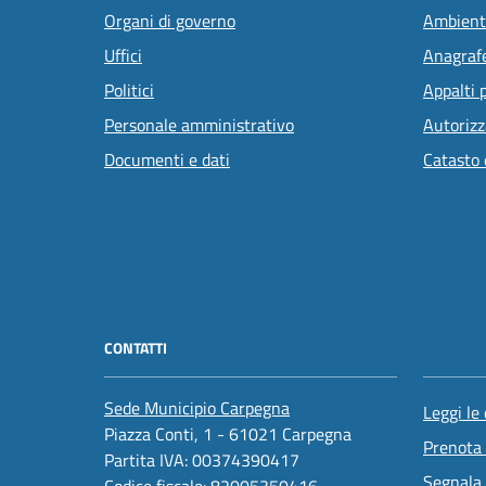
Organi di governo
Ambient
Uffici
Anagrafe
Politici
Appalti 
Personale amministrativo
Autorizz
Documenti e dati
Catasto 
CONTATTI
Sede Municipio Carpegna
Leggi le
Piazza Conti, 1 - 61021 Carpegna
Prenota
Partita IVA: 00374390417
Segnala 
Codice fiscale: 82005350416