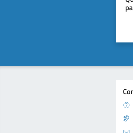
pa
Con