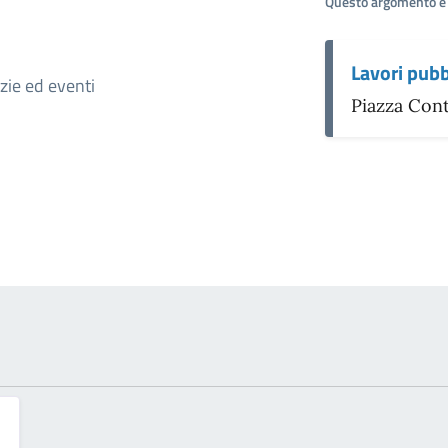
Questo argomento è 
Lavori pubb
otizia
izie ed eventi
Piazza Conti