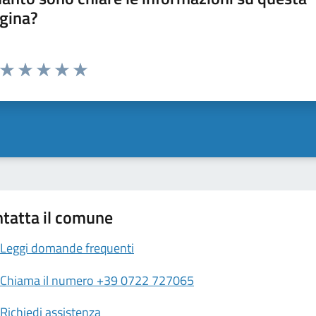
gina?
Valuta da 1 a 5 stelle la pagina
Valuta 1 stelle su 5
Valuta 2 stelle su 5
Valuta 3 stelle su 5
Valuta 4 stelle su 5
Valuta 5 stelle su 5
tatta il comune
Leggi domande frequenti
Chiama il numero +39 0722 727065
Richiedi assistenza