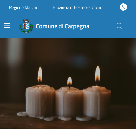
Vai ai contenuti
Vai al footer
Regione Marche
Provincia di Pesaro e Urbino
Comune di Carpegna