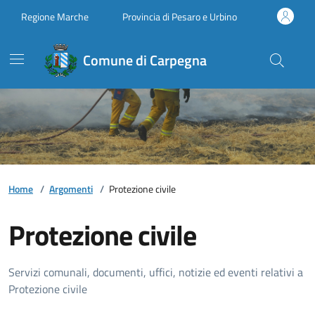
Vai ai contenuti
Vai al footer
Regione Marche
Provincia di Pesaro e Urbino
Comune di Carpegna
Home
/
Argomenti
/
Protezione civile
Protezione civile
Dettagli della notizia
Servizi comunali, documenti, uffici, notizie ed eventi relativi a
Protezione civile