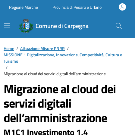
Vai ai contenuti
Vai al footer
Regione Marche
Provincia di Pesaro e Urbino
Comune di Carpegna
Home
/
Attuazione Misure PNRR
/
MISSIONE 1 Digitalizzazione, Innovazione, Competitività, Cultura e
Turismo
/
Migrazione al cloud dei servizi digitali dell’amministrazione
Migrazione al cloud dei
servizi digitali
dell’amministrazione
M1C1 Investimento 1.4