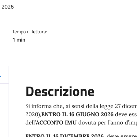
izia
U 2026
Tempo di lettura:
1 min
Descrizione
Si informa che, ai sensi della legge 27 dicem
2020),
ENTRO IL 16 GIUGNO 2026
deve ess
dell’
ACCONTO IMU
dovuta per l’anno d’im
ENTRO IL 16 DICEMBRE 2026
, deve esser