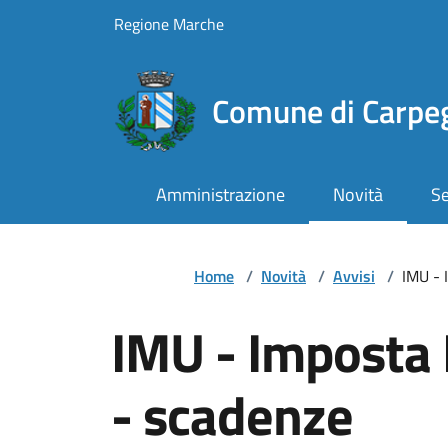
Vai ai contenuti
Vai al footer
Regione Marche
Comune di Carpe
Amministrazione
Novità
Se
Home
/
Novità
/
Avvisi
/
IMU - 
IMU - Imposta 
- scadenze