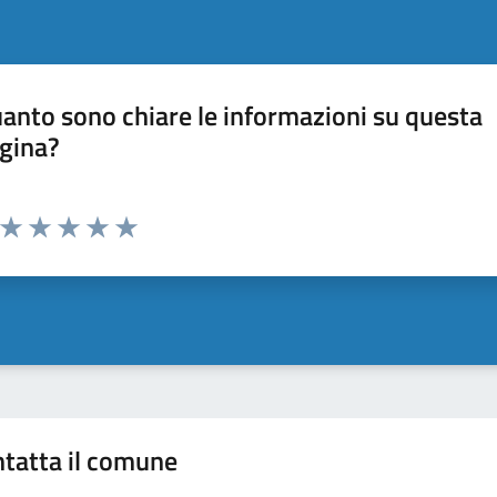
anto sono chiare le informazioni su questa
gina?
Valuta da 1 a 5 stelle la pagina
Valuta 1 stelle su 5
Valuta 2 stelle su 5
Valuta 3 stelle su 5
Valuta 4 stelle su 5
Valuta 5 stelle su 5
tatta il comune