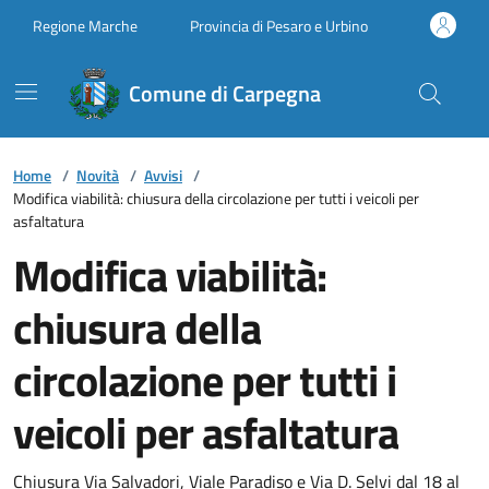
Vai ai contenuti
Vai al footer
Regione Marche
Provincia di Pesaro e Urbino
Comune di Carpegna
Home
/
Novità
/
Avvisi
/
Modifica viabilità: chiusura della circolazione per tutti i veicoli per
asfaltatura
Modifica viabilità:
chiusura della
circolazione per tutti i
veicoli per asfaltatura
Chiusura Via Salvadori, Viale Paradiso e Via D. Selvi dal 18 al