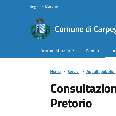
Vai ai contenuti
Vai al footer
Regione Marche
Comune di Carpe
Amministrazione
Novità
Se
Home
/
Servizi
/
Appalti pubblici
Consultazion
Pretorio