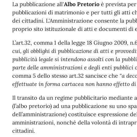
La pubblicazione all'
Albo Pretorio
è prevista per
pubblicazioni di matrimonio e per tutti gli atti
dei cittadini. L'Amministrazione consente la pubbl
proprio sito istituzionale di atti e documenti di 
L’art.32, comma 1 della legge 18 Giugno 2009, n.69
cui, gli obblighi di pubblicazione di atti e provve
pubblicità legale si intendono assolti con la pubbl
parte delle amministrazioni e degli enti pubblici o
comma 5 dello stesso art.32 sancisce che
“a deco
effettuate in forma cartacea non hanno effetto di 
Il transito da un regime pubblicitario mediante af
(l’albo pretorio) ad una pubblicazione su uno spaz
dell’amministrazione) costituisce espressione de
amministrazioni, nonché della volontà di intrap
cittadini.