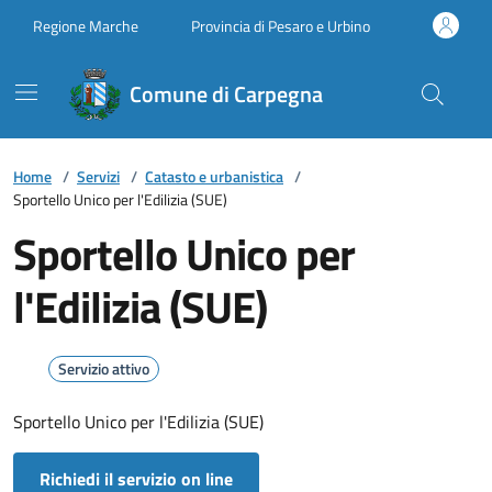
Vai ai contenuti
Vai al footer
Regione Marche
Provincia di Pesaro e Urbino
Comune di Carpegna
Home
/
Servizi
/
Catasto e urbanistica
/
Sportello Unico per l'Edilizia (SUE)
Sportello Unico per
l'Edilizia (SUE)
Servizio attivo
Sportello Unico per l'Edilizia (SUE)
Richiedi il servizio on line