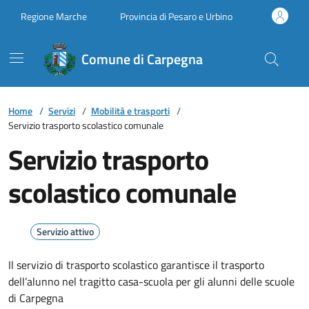
Vai ai contenuti
Vai al footer
Regione Marche
Provincia di Pesaro e Urbino
Comune di Carpegna
Home
/
Servizi
/
Mobilità e trasporti
/
Servizio trasporto scolastico comunale
Servizio trasporto
scolastico comunale
Servizio attivo
Il servizio di trasporto scolastico garantisce il trasporto
dell’alunno nel tragitto casa-scuola per gli alunni delle scuole
di Carpegna