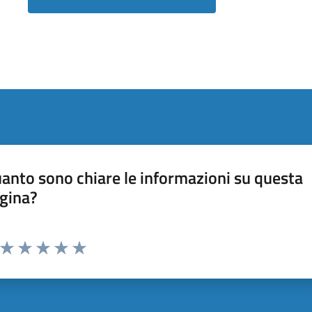
anto sono chiare le informazioni su questa
gina?
Valuta da 1 a 5 stelle la pagina
Valuta 1 stelle su 5
Valuta 2 stelle su 5
Valuta 3 stelle su 5
Valuta 4 stelle su 5
Valuta 5 stelle su 5