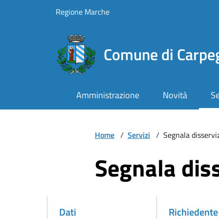
Vai ai contenuti
Vai al footer
Regione Marche
Comune di Carpe
Amministrazione
Novità
Se
Home
/
Servizi
/
Segnala disservi
Segnala diss
Dati
Richiedente
Attivo
Attivo