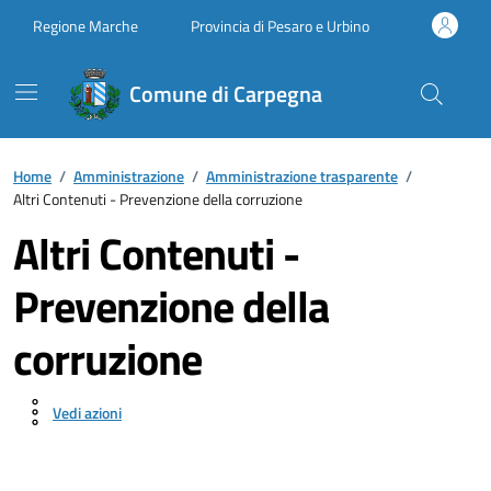
Vai ai contenuti
Vai al footer
Regione Marche
Provincia di Pesaro e Urbino
Comune di Carpegna
Home
/
Amministrazione
/
Amministrazione trasparente
/
Altri Contenuti - Prevenzione della corruzione
Altri Contenuti -
Prevenzione della
corruzione
Vedi azioni