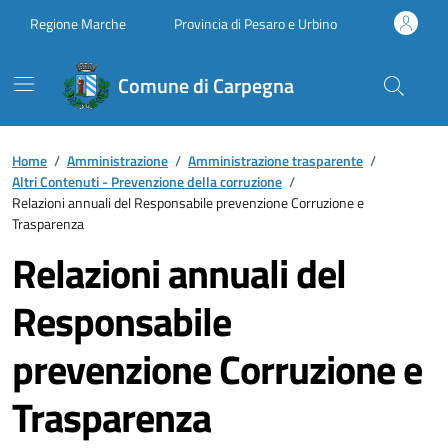
Vai ai contenuti
Vai al footer
Regione Marche
Provincia di Pesaro e Urbino
Comune di Carpegna
Home
/
Amministrazione
/
Amministrazione trasparente
/
Altri Contenuti - Prevenzione della corruzione
/
Relazioni annuali del Responsabile prevenzione Corruzione e
Trasparenza
Relazioni annuali del
Responsabile
prevenzione Corruzione e
Trasparenza