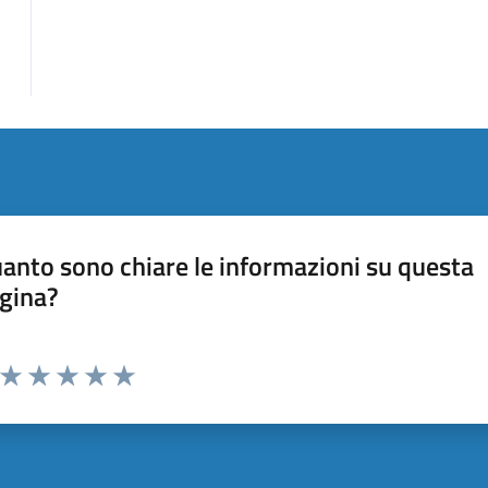
anto sono chiare le informazioni su questa
gina?
Valuta da 1 a 5 stelle la pagina
Valuta 1 stelle su 5
Valuta 2 stelle su 5
Valuta 3 stelle su 5
Valuta 4 stelle su 5
Valuta 5 stelle su 5