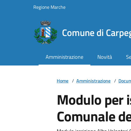
Vai ai contenuti
Vai al footer
Regione Marche
Comune di Carpe
Amministrazione
Novità
Se
Home
/
Amministrazione
/
Docum
Modulo per is
Comunale dei