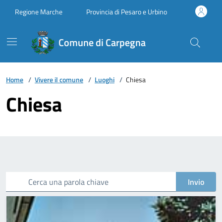
Vai ai contenuti
Vai al footer
Regione Marche
Provincia di Pesaro e Urbino
Comune di Carpegna
Home
/
Vivere il comune
/
Luoghi
/
Chiesa
Chiesa
Cerca una parola chiave
Invio