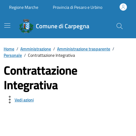
Vai ai contenuti
Vai al footer
Regione Marche
Provincia di Pesaro e Urbino
Comune di Carpegna
Home
/
Amministrazione
/
Amministrazione trasparente
/
Personale
/
Contrattazione Integrativa
Contrattazione
Integrativa
Vedi azioni